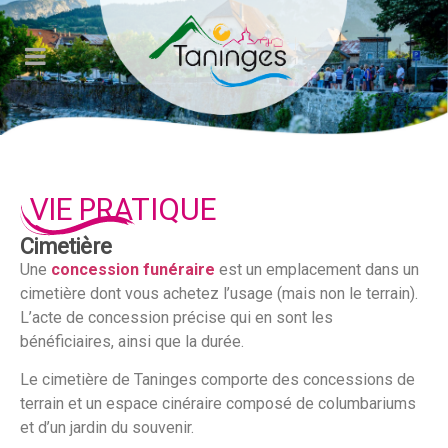
Veuillez
noter
:
Ce
site
Web
comprend
un
VIE PRATIQUE
système
d'accessibilité.
Cimetière
Une
concession funéraire
est un emplacement dans un
cimetière dont vous achetez l’usage (mais non le terrain).
L’acte de concession précise qui en sont les
bénéficiaires, ainsi que la durée.
Le cimetière de Taninges comporte des concessions de
terrain et un espace cinéraire composé de columbariums
et d’un jardin du souvenir.