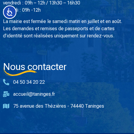
vendredi : 09h – 12h / 13h30 – 16h30
samedi : 09h -12h
Accessibilité
La mairie est fermée le samedi matin en juillet et en août.
Les demandes et remises de passeports et de cartes
d’identité sont réalisées uniquement sur rendez-vous.
Nous contacter
04 50 34 20 22
accueil@taninges.fr
75 avenue des Thézières - 74440 Taninges