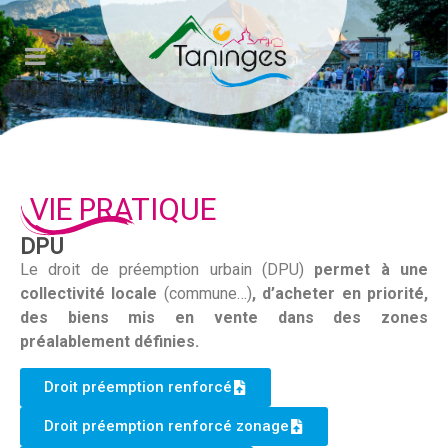
Veuillez
noter
:
Ce
site
Web
comprend
un
VIE PRATIQUE
système
d'accessibilité.
DPU
Le droit de préemption urbain (DPU)
permet à une
collectivité locale
(commune…)
, d’acheter en priorité,
des biens mis en vente dans des zones
préalablement définies.
Droit préemption renforcé
Droit préemption renforcé zonage