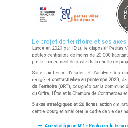
aux
malvoyants
qui
utilisent
un
lecteur
Le projet de territoire et ses axe
d'écran ;
Lancé en 2020 par l’État, le dispositif Petites V
Appuyez
petites centralités de moins de 20 000 habitant
sur
par le financement du poste de la cheffe de pr
Ctrl-
Suite aux temps d’études et d’analyse des diag
F10
rédigé et
contractualisé au printemps 2023
, da
pour
de Territoire (ORT)
, cosignée par la commune
ouvrir
du Giffre, l’État et la Chambre de Commerces et 
un
menu
5 axes stratégiques et
20 fiches action
ont nat
d'accessibilité.
centre-bourg et améliorer le cadre de vie des ha
Axe stratégique N°1 - Renforcer le tissu c