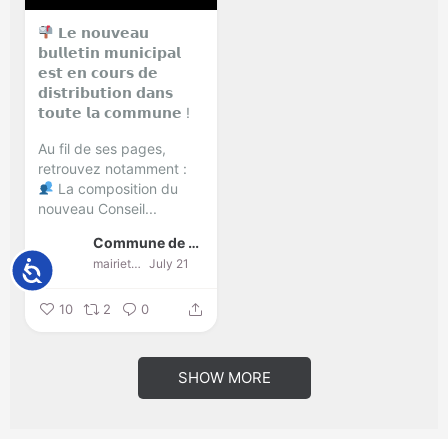
𝗟𝗲 𝗻𝗼𝘂𝘃𝗲𝗮𝘂
𝗯𝘂𝗹𝗹𝗲𝘁𝗶𝗻 𝗺𝘂𝗻𝗶𝗰𝗶𝗽𝗮𝗹
𝗲𝘀𝘁 𝗲𝗻 𝗰𝗼𝘂𝗿𝘀 𝗱𝗲
𝗱𝗶𝘀𝘁𝗿𝗶𝗯𝘂𝘁𝗶𝗼𝗻 𝗱𝗮𝗻𝘀
𝘁𝗼𝘂𝘁𝗲 𝗹𝗮 𝗰𝗼𝗺𝗺𝘂𝗻𝗲 !
Au fil de ses pages,
retrouvez notamment :
La composition du
nouveau Conseil...
Commune de Taninges - Praz de Lys
mairietaninges
July 21
Accessibilité
10
2
0
SHOW MORE