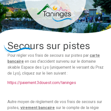
Veuillez
noter
:
Ce
site
Web
comprend
Secours sur pistes
un
système
Pour régler vos frais de secours sur pistes par
carte
d'accessibilité.
bancaire
en cas d’accident survenu sur le domaine
skiable Espace des Lys (uniquement le versant du Praz
de Lys), cliquez sur le lien suivant :
https://paiement.3douest.com/taninges
Autre moyen de règlement de vos frais de secours sur
pistes,
virement bancaire
sur le compte de la régie