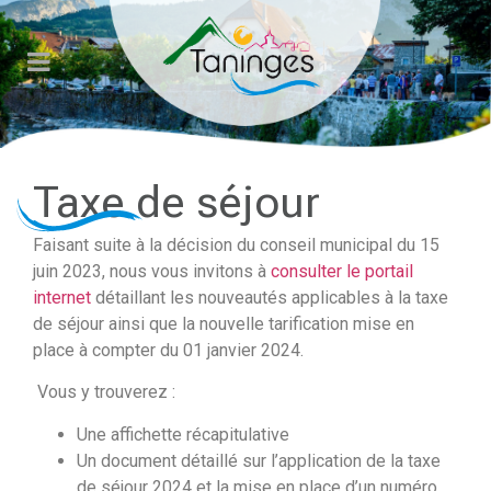
Veuillez
noter
:
Ce
site
Web
comprend
Taxe de séjour
un
système
Faisant suite à la décision du conseil municipal du 15
d'accessibilité.
juin 2023, nous vous invitons à
consulter le portail
internet
détaillant les nouveautés applicables à la taxe
de séjour ainsi que la nouvelle tarification mise en
place à compter du 01 janvier 2024.
Vous y trouverez :
Une affichette récapitulative
Un document détaillé sur l’application de la taxe
de séjour 2024 et la mise en place d’un numéro